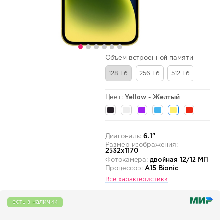
Объем встроенной памяти
128 Гб
256 Гб
512 Гб
Цвет:
Yellow - Желтый
Диагональ:
6.1"
Размер изображения:
2532x1170
Фотокамера:
двойная 12/12 МП
Процессор:
A15 Bionic
Все характеристики
есть в наличии