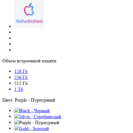
Объем встроенной памяти
128 Гб
256 Гб
512 Гб
1 Тб
Цвет:
Purple - Пурпурный