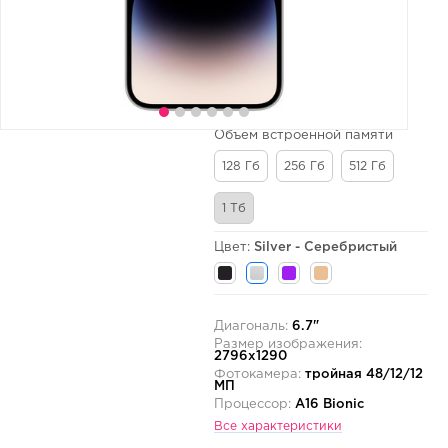
Объем встроенной памяти
128 Гб
256 Гб
512 Гб
1 Тб
Цвет:
Silver - Серебристый
Диагональ:
6.7"
Размер изображения:
2796x1290
Фотокамера:
тройная 48/12/12
МП
Процессор:
A16 Bionic
Все характеристики