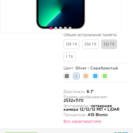
Объем встроенной памяти
128 Гб
256 Гб
512 Гб
1 Тб
Цвет:
Silver - Серебристый
Диагональ:
6.1"
Размер изображения:
2532x1170
Фотокамера:
четверная
камера 12/12/12 МП + LiDAR
Процессор:
A15 Bionic
Все характеристики