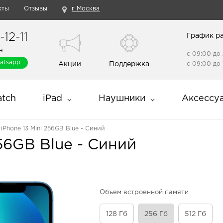
кты
Отзывы
г Москва
12-11
График р
н
с 09:00 до 
atsapp
Акции
Поддержка
с 09:00 до 
tch
iPad
Наушники
Аксессу
 iPhone 13 Mini 256GB Blue - Синий
256GB Blue - Синий
Объем встроенной памяти
128 Гб
256 Гб
512 Гб