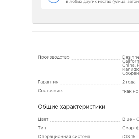
в любых других местах (улица, автом
Производство
Designe
Califor
China. 
Калифо
Собран
Гарантия
2 года
Состояние:
"как н
Общие характеристики
Цвет
Blue - 
Тип
Смарт
Операционная система
iOS 15