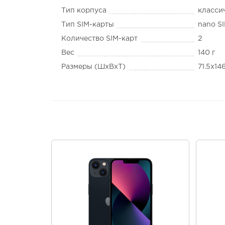
Тип корпуса
класси
Тип SIM-карты
nano S
Количество SIM-карт
2
Вес
140 г
Размеры (ШxВxТ)
71.5x14