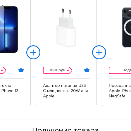
1 090 руб
Под
текло
Адаптер питания USB-
Прозрачны
iPhone 13
C мощностью 20W для
Apple iPhon
Apple
MagSafe
Получение товара