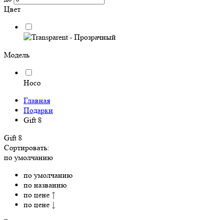
Цвет
Модель
Hoco
Главная
Подарки
Gift 8
Gift 8
Сортировать:
по умолчанию
по умолчанию
по названию
по цене ↑
по цене ↓