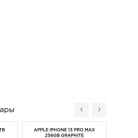
вары
TB
APPLE IPHONE 13 PRO MAX
APPLE
256GB GRAPHITE