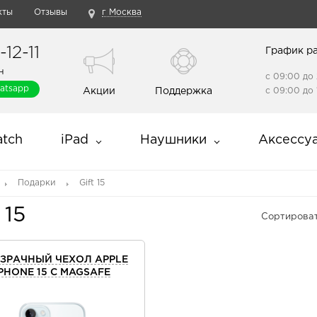
кты
Отзывы
г Москва
12-11
График р
н
с 09:00 до 
atsapp
Акции
Поддержка
с 09:00 до 
tch
iPad
Наушники
Аксессу
Подарки
Gift 15
 15
Сортироват
ЗРАЧНЫЙ ЧЕХОЛ APPLE
IPHONE 15 C MAGSAFE