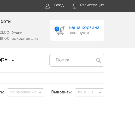
Вход
Регистрация
аботы
Ваша корзина
0
21:00, будни
пока пусто
19:00, выходные дни
ары
ь:
по умолчанию
Выводить:
по 15 шт