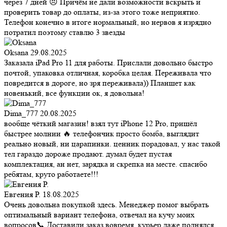
через 7 дней 😣 Причём не дали возможности вскрыть и
проверить товар до оплаты, из-за этого тоже неприятно.
Телефон конечно в итоге нормальный, но нервов я изрядно
потратил поэтому ставлю 3 звезды
Oksana
29.08.2025
Заказала iPad Pro 11 для работы. Прислали довольно быстро
почтой, упаковка отличная, коробка целая. Переживала что
повредится в дороге, но зря переживала)) Планшет как
новенький, все функции ок, я довольна!
Dima_777
20.08.2025
вообще чёткий магазин! взял тут iPhone 12 Pro, пришёл
быстрее молнии 🔥 телефончик просто бомба, выглядит
реально новый, ни царапинки. ценник порадовал, у нас такой
тел гараздо дороже продают. думал будет пустая
комплектация, ан нет, зарядка и скрепка на месте. спасибо
ребятам, круто работаете!!!
Евгения Р.
18.08.2025
Очень довольна покупкой здесь. Менеджер помог выбрать
оптимальный вариант телефона, отвечал на кучу моих
вопросов📞 Доставили заказ вовремя, курьер даже поднялся