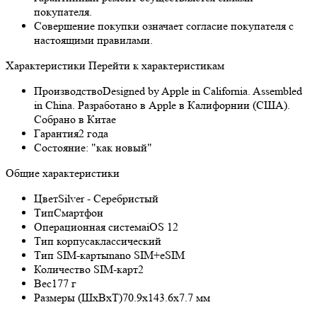
покупателя.
Совершение покупки означает согласие покупателя с
настоящими правилами.
Характеристики
Перейти к характеристикам
Производство
Designed by Apple in California. Assembled
in China. Разработано в Apple в Калифорнии (США).
Собрано в Китае
Гарантия
2 года
Состояние:
"как новый"
Общие характеристики
Цвет
Silver - Серебристый
Тип
Смартфон
Операционная система
iOS 12
Тип корпуса
классический
Тип SIM-карты
nano SIM+eSIM
Количество SIM-карт
2
Вес
177 г
Размеры (ШxВxТ)
70.9x143.6x7.7 мм