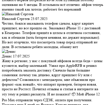
оцениваю на 4 звезды. В остальном всё отлично. айфон теперь
именно такой как хотела, работает без нареканий
Николай Сергеев
23.07.2025
Честно, боялся заказывать телефон сдеком, вдруг кирпич
пришлют, но все прошло ок. Заказывал iPhone 11 с доставкой
в Кемерово. Телефон пришёл в целом в отличном состоянии,
как и обещали (хоть батарея меняная, но держит нормально).
Но вот огорчило, что посмотреть товар перед отправкой не
дали. В остальном ребята молодцы, обману нет
Денис
17.07.2025
Живу в регионе, у нас с покупкой айфонов всегда беда – цены
кусаются, выбор маленький. Узнал про AppleRFB и решил
попробовать заказать доставку. Сначала были большие
сомнения: почему так дёшево, вдруг пришлют б/у или с
дефектом? Созвонился с менеджером, мне объяснили про
формат «как новый», что аппарат проверен, батарея новая,
просто не Ростест. Почитал отзывы и статьи в интернете на
эту тему и решил рискнуть. И не пожалел! 📦 Мой iPhone 12
Pro Max отправили через СДЭК, оплата при получении.
Посылка шла 8 дней до Якутска. Курьер приехал, дал