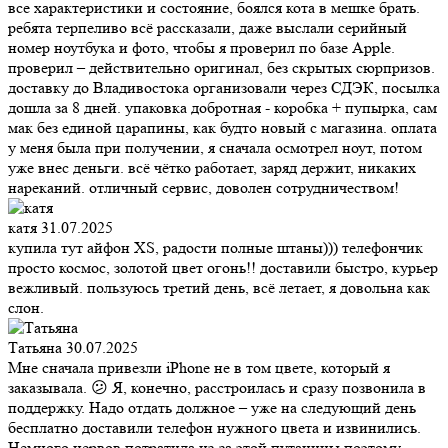
все характеристики и состояние, боялся кота в мешке брать.
ребята терпеливо всё рассказали, даже выслали серийный
номер ноутбука и фото, чтобы я проверил по базе Apple.
проверил – действительно оригинал, без скрытых сюрпризов.
доставку до Владивостока организовали через СДЭК, посылка
дошла за 8 дней. упаковка добротная - коробка + пупырка, сам
мак без единой царапины, как будто новый с магазина. оплата
у меня была при получении, я сначала осмотрел ноут, потом
уже внес деньги. всё чётко работает, заряд держит, никаких
нареканий. отличный сервис, доволен сотрудничеством!
катя
31.07.2025
купила тут айфон XS, радости полные штаны))) телефончик
просто космос, золотой цвет огонь!! доставили быстро, курьер
вежливый. пользуюсь третий день, всё летает, я довольна как
слон.
Татьяна
30.07.2025
Мне сначала привезли iPhone не в том цвете, который я
заказывала. 😕 Я, конечно, расстроилась и сразу позвонила в
поддержку. Надо отдать должное – уже на следующий день
бесплатно доставили телефон нужного цвета и извинились.
Немного нервов потратила из-за этой путаницы поэтому