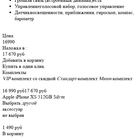
Громкая связь (встроенный динамик)
есть
Управление
голосовой набор, голосовое управление
Датчики
освещенности, приближения, гироскоп, компас,
барометр
Цена:
16990
Наложка в
:
17 670 руб
Добавить в корзину
Купить в один клик
Комплекты
VIP
-комплект со скидкой
Стандарт
-комплект
Мини
-комплект
16 990 руб
17 670 руб
Apple iPhone XS 512GB Silver
Выбрать
другой
аксессуар
не выбран
1 490 руб
В корзину