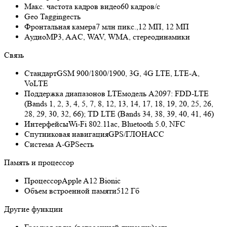
Макс. частота кадров видео
60 кадров/с
Geo Tagging
есть
Фронтальная камера
7 млн пикс.,12 МП, 12 МП
Аудио
MP3, AAC, WAV, WMA, стереодинамики
Связь
Стандарт
GSM 900/1800/1900, 3G, 4G LTE, LTE-A,
VoLTE
Поддержка диапазонов LTE
модель A2097: FDD‑LTE
(Bands 1, 2, 3, 4, 5, 7, 8, 12, 13, 14, 17, 18, 19, 20, 25, 26,
28, 29, 30, 32, 66); TD LTE (Bands 34, 38, 39, 40, 41, 46)
Интерфейсы
Wi-Fi 802.11ac, Bluetooth 5.0, NFC
Спутниковая навигация
GPS/ГЛОНАСС
Cистема A-GPS
есть
Память и процессор
Процессор
Apple A12 Bionic
Объем встроенной памяти
512 Гб
Другие функции