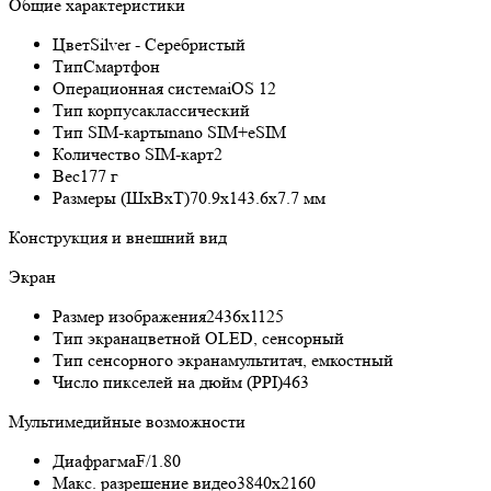
Общие характеристики
Цвет
Silver - Серебристый
Тип
Смартфон
Операционная система
iOS 12
Тип корпуса
классический
Тип SIM-карты
nano SIM+eSIM
Количество SIM-карт
2
Вес
177 г
Размеры (ШxВxТ)
70.9x143.6x7.7 мм
Конструкция и внешний вид
Экран
Размер изображения
2436x1125
Тип экрана
цветной OLED, сенсорный
Тип сенсорного экрана
мультитач, емкостный
Число пикселей на дюйм (PPI)
463
Мультимедийные возможности
Диафрагма
F/1.80
Макс. разрешение видео
3840x2160