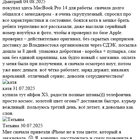
Дмитрий
04.08.2025
покупал здесь MacBook Pro 14 для работы. сначала долго
общался с менеджером - я очень скрупулезный, спросил про
все характеристики и состояние, боялся кота в мешке брать.
ребята терпеливо всё рассказали, даже выслали серийный
номер ноутбука и фото, чтобы я проверил по базе Apple.
проверил – действительно оригинал, без скрытых сюрпризов.
доставку до Владивостока организовали через СДЭК, посылка
дошла за 8 дней. упаковка добротная - коробка + пупырка, сам
мак без единой царапины, как будто новый с магазина. оплата
у меня была при получении, я сначала осмотрел ноут, потом
уже внес деньги. всё чётко работает, заряд держит, никаких
нареканий. отличный сервис, доволен сотрудничеством!
катя
31.07.2025
купила тут айфон XS, радости полные штаны))) телефончик
просто космос, золотой цвет огонь!! доставили быстро, курьер
вежливый. пользуюсь третий день, всё летает, я довольна как
слон.
Татьяна
30.07.2025
Мне сначала привезли iPhone не в том цвете, который я
заказывала. 😕 Я, конечно, расстроилась и сразу позвонила в