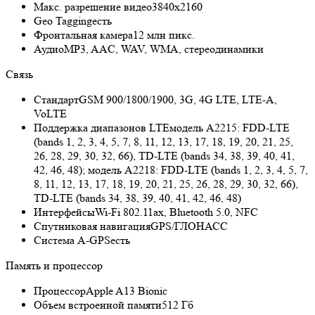
Макс. разрешение видео
3840x2160
Geo Tagging
есть
Фронтальная камера
12 млн пикс.
Аудио
MP3, AAC, WAV, WMA, стереодинамики
Связь
Стандарт
GSM 900/1800/1900, 3G, 4G LTE, LTE-A,
VoLTE
Поддержка диапазонов LTE
модель A2215: FDD‑LTE
(bands 1, 2, 3, 4, 5, 7, 8, 11, 12, 13, 17, 18, 19, 20, 21, 25,
26, 28, 29, 30, 32, 66), TD‑LTE (bands 34, 38, 39, 40, 41,
42, 46, 48); модель A2218: FDD-LTE (bands 1, 2, 3, 4, 5, 7,
8, 11, 12, 13, 17, 18, 19, 20, 21, 25, 26, 28, 29, 30, 32, 66),
TD‑LTE (bands 34, 38, 39, 40, 41, 42, 46, 48)
Интерфейсы
Wi-Fi 802.11ax, Bluetooth 5.0, NFC
Спутниковая навигация
GPS/ГЛОНАСС
Cистема A-GPS
есть
Память и процессор
Процессор
Apple A13 Bionic
Объем встроенной памяти
512 Гб