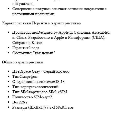
покупателя.
Совершение покупки означает согласие покупателя с
настоящими правилами.
Характеристики
Перейти к характеристикам
Производство
Designed by Apple in California. Assembled
in China. Разработано в Apple в Калифорнии (США).
Собрано в Китае
Гарантия
2 года
Состояние:
"как новый"
Общие характеристики
Цвет
Space Gray - Серый Космос
Тип
Смартфон
Операционная система
iOS 13
Тип корпуса
классический
Тип SIM-карты
nano SIM+eSIM
Количество SIM-карт
2
Вес
226 г
Размеры (ШxВxТ)
77.8x158x8.1 мм