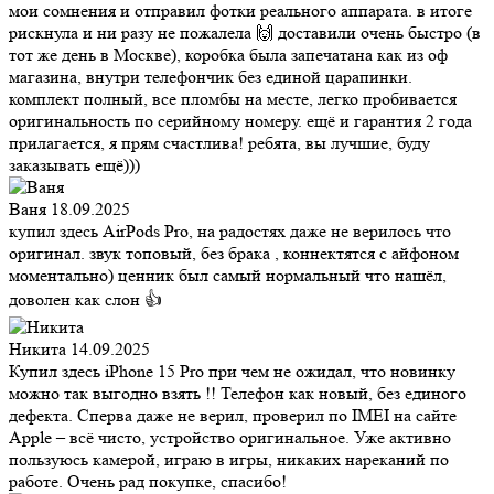
мои сомнения и отправил фотки реального аппарата. в итоге
рискнула и ни разу не пожалела 🙌 доставили очень быстро (в
тот же день в Москве), коробка была запечатана как из оф
магазина, внутри телефончик без единой царапинки.
комплект полный, все пломбы на месте, легко пробивается
оригинальность по серийному номеру. ещё и гарантия 2 года
прилагается, я прям счастлива! ребята, вы лучшие, буду
заказывать ещё)))
Ваня
18.09.2025
купил здесь AirPods Pro, на радостях даже не верилось что
оригинал. звук топовый, без брака , коннектятся с айфоном
моментально) ценник был самый нормальный что нашёл,
доволен как слон 👍
Никита
14.09.2025
Купил здесь iPhone 15 Pro при чем не ожидал, что новинку
можно так выгодно взять !! Телефон как новый, без единого
дефекта. Сперва даже не верил, проверил по IMEI на сайте
Apple – всё чисто, устройство оригинальное. Уже активно
пользуюсь камерой, играю в игры, никаких нареканий по
работе. Очень рад покупке, спасибо!