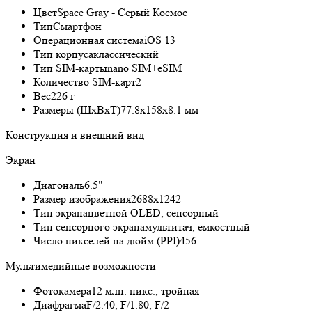
Цвет
Space Gray - Серый Космос
Тип
Смартфон
Операционная система
iOS 13
Тип корпуса
классический
Тип SIM-карты
nano SIM+eSIM
Количество SIM-карт
2
Вес
226 г
Размеры (ШxВxТ)
77.8x158x8.1 мм
Конструкция и внешний вид
Экран
Диагональ
6.5"
Размер изображения
2688x1242
Тип экрана
цветной OLED, сенсорный
Тип сенсорного экрана
мультитач, емкостный
Число пикселей на дюйм (PPI)
456
Мультимедийные возможности
Фотокамера
12 млн. пикс., тройная
Диафрагма
F/2.40, F/1.80, F/2