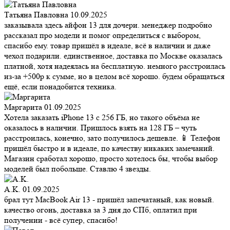
Татьяна Павловна
10.09.2025
заказывала здесь айфон 13 для дочери. менеджер подробно
рассказал про модели и помог определиться с выбором,
спасибо ему. товар пришёл в идеале, всё в наличии и даже
чехол подарили. единственное, доставка по Москве оказалась
платной, хотя надеялась на бесплатную. немного расстроилась
из-за +500р к сумме, но в целом всё хорошо. будем обращаться
ещё, если понадобится техника.
Маргарита
01.09.2025
Хотела заказать iPhone 13 с 256 ГБ, но такого объёма не
оказалось в наличии. Пришлось взять на 128 ГБ – чуть
расстроилась, конечно, зато получилось дешевле. 📱 Телефон
пришёл быстро и в идеале, по качеству никаких замечаний.
Магазин сработал хорошо, просто хотелось бы, чтобы выбор
моделей был побольше. Ставлю 4 звезды.
A.K.
01.09.2025
брал тут MacBook Air 13 - пришёл запечатаный, как новый.
качество огонь, доставка за 3 дня до СПб, оплатил при
получении - всё супер, спасибо!