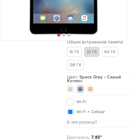
Объем встроенной памяти
16 Гб
32 Гб
64 Гб
128 Гб
Цвет:
Space Gray - Серый
Космос
Wi-Fi
Wi-Fi + Cellular
В чем разница?
Диагональ:
7.85"