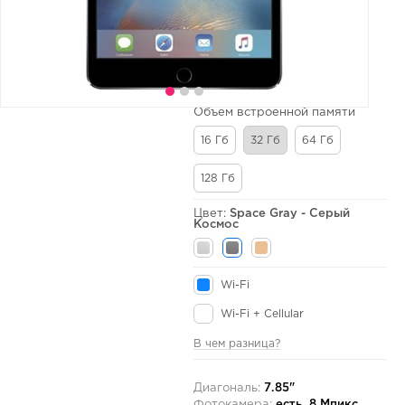
Объем встроенной памяти
16 Гб
32 Гб
64 Гб
128 Гб
Цвет:
Space Gray - Серый
Космос
Wi-Fi
Wi-Fi + Cellular
В чем разница?
Диагональ:
7.85"
Фотокамера:
есть, 8 Мпикс