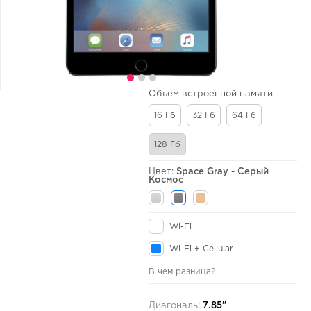
Объем встроенной памяти
16 Гб
32 Гб
64 Гб
128 Гб
Цвет:
Space Gray - Серый
Космос
Wi-Fi
Wi-Fi + Cellular
В чем разница?
Диагональ:
7.85"