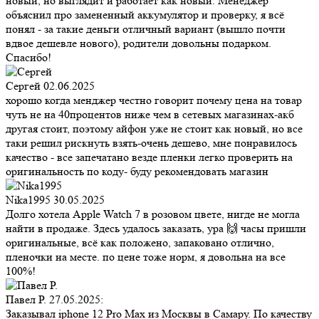
новый, но выглядит и работает как новый. Менеджер
объяснил про замененный аккумулятор и проверку, я всё
понял - за такие деньги отличный вариант (вышло почти
вдвое дешевле нового), родители довольны подарком.
Спасибо!
Сергей
02.06.2025
хорошо когда менджер честно говорит почему цена на товар
чуть не на 40процентов ниже чем в сетевых магазинах-акб
другая стоит, поэтому айфон уже не стоит как новый, но все
таки решил рискнуть взять-очень дешево, мне понравилось
качество - все запечатано везде пленки легко проверить на
оригинальность по коду- буду рекомендовать магазин
Nika1995
30.05.2025
Долго хотела Apple Watch 7 в розовом цвете, нигде не могла
найти в продаже. Здесь удалось заказать, ура 🙌 часы пришли
оригинальные, всё как положено, запаковано отлично,
пленочки на месте. по цене тоже норм, я довольна на все
100%!
Павел Р.
27.05.2025:
Заказывал iphone 12 Pro Max из Москвы в Самару. По качеству