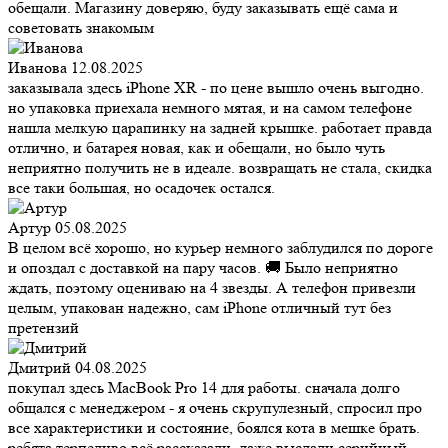
обещали. Магазину доверяю, буду заказывать ещё сама и
советовать знакомым
Иванова
12.08.2025
заказывала здесь iPhone XR - по цене вышло очень выгодно.
но упаковка приехала немного мятая, и на самом телефоне
нашла мелкую царапинку на задней крышке. работает правда
отлично, и батарея новая, как и обещали, но было чуть
неприятно получить не в идеале. возвращать не стала, скидка
все таки большая, но осадочек остался.
Артур
05.08.2025
В целом всё хорошо, но курьер немного заблудился по дороге
и опоздал с доставкой на пару часов. 🚚 Было неприятно
ждать, поэтому оцениваю на 4 звезды. А телефон привезли
целым, упакован надежно, сам iPhone отличный тут без
претензий
Дмитрий
04.08.2025
покупал здесь MacBook Pro 14 для работы. сначала долго
общался с менеджером - я очень скрупулезный, спросил про
все характеристики и состояние, боялся кота в мешке брать.
ребята терпеливо всё рассказали, даже выслали серийный