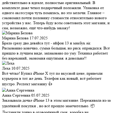
действительно в идеале, полностью оригинальный. В
комплекте даже чехол подарочный положили. Упаковка от
одного аксессуара чуть помялась, но это мелочи. Главное –
сэкономил почти половину стоимости относительно нового
устройства у нас. Теперь буду всем советовать этот магазин, и
сам, возможно, ещё что-нибудь закажу!
Марина Белова
17.07.2025
Брала сразу два девайса тут - айфон 13 и макбук air.
Рискованно конечно, сумма большая, но риск оправдался. Всё
пришло в лучшем виде, запаковано по уму. Техника работает
без нареканий, экономия ощутимая. я довольна!!
Леха
10.07.2025
Всё чётко! Купил iPhone X тут по вкусной цене, привезли
курьером в тот же день. Телефон как новый, всё работает
шустро. Респект магазину 👍
Анна Сергеевна
05.07.2025
Заказывала дочке iPhone 13 в этом магазине. Переживала из-за
удалённой покупки , но всё прошло замечательно. 📦
Доставили точно в оговорённый срок, коробка не