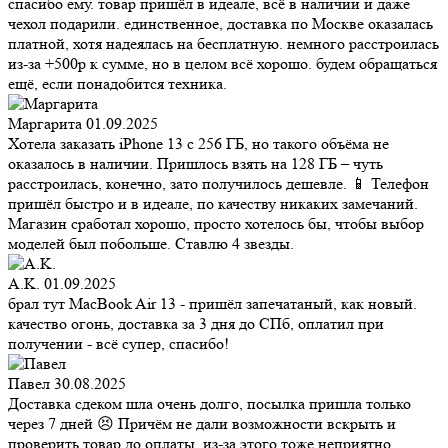
спасибо ему. товар пришёл в идеале, всё в наличии и даже
чехол подарили. единственное, доставка по Москве оказалась
платной, хотя надеялась на бесплатную. немного расстроилась
из-за +500р к сумме, но в целом всё хорошо. будем обращаться
ещё, если понадобится техника.
Маргарита
01.09.2025
Хотела заказать iPhone 13 с 256 ГБ, но такого объёма не
оказалось в наличии. Пришлось взять на 128 ГБ – чуть
расстроилась, конечно, зато получилось дешевле. 📱 Телефон
пришёл быстро и в идеале, по качеству никаких замечаний.
Магазин сработал хорошо, просто хотелось бы, чтобы выбор
моделей был побольше. Ставлю 4 звезды.
A.K.
01.09.2025
брал тут MacBook Air 13 - пришёл запечатаный, как новый.
качество огонь, доставка за 3 дня до СПб, оплатил при
получении - всё супер, спасибо!
Павел
30.08.2025
Доставка сдеком шла очень долго, посылка пришла только
через 7 дней 😣 Причём не дали возможности вскрыть и
проверить товар до оплаты, из-за этого тоже неприятно.