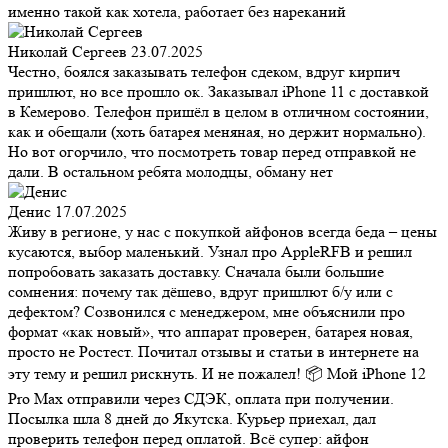
именно такой как хотела, работает без нареканий
Николай Сергеев
23.07.2025
Честно, боялся заказывать телефон сдеком, вдруг кирпич
пришлют, но все прошло ок. Заказывал iPhone 11 с доставкой
в Кемерово. Телефон пришёл в целом в отличном состоянии,
как и обещали (хоть батарея меняная, но держит нормально).
Но вот огорчило, что посмотреть товар перед отправкой не
дали. В остальном ребята молодцы, обману нет
Денис
17.07.2025
Живу в регионе, у нас с покупкой айфонов всегда беда – цены
кусаются, выбор маленький. Узнал про AppleRFB и решил
попробовать заказать доставку. Сначала были большие
сомнения: почему так дёшево, вдруг пришлют б/у или с
дефектом? Созвонился с менеджером, мне объяснили про
формат «как новый», что аппарат проверен, батарея новая,
просто не Ростест. Почитал отзывы и статьи в интернете на
эту тему и решил рискнуть. И не пожалел! 📦 Мой iPhone 12
Pro Max отправили через СДЭК, оплата при получении.
Посылка шла 8 дней до Якутска. Курьер приехал, дал
проверить телефон перед оплатой. Всё супер: айфон