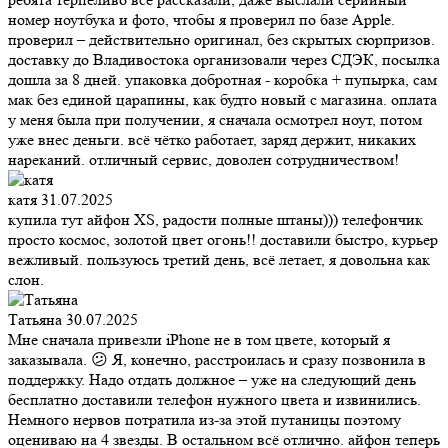
номер ноутбука и фото, чтобы я проверил по базе Apple.
проверил – действительно оригинал, без скрытых сюрпризов.
доставку до Владивостока организовали через СДЭК, посылка
дошла за 8 дней. упаковка добротная - коробка + пупырка, сам
мак без единой царапины, как будто новый с магазина. оплата
у меня была при получении, я сначала осмотрел ноут, потом
уже внес деньги. всё чётко работает, заряд держит, никаких
нареканий. отличный сервис, доволен сотрудничеством!
катя
31.07.2025
купила тут айфон XS, радости полные штаны))) телефончик
просто космос, золотой цвет огонь!! доставили быстро, курьер
вежливый. пользуюсь третий день, всё летает, я довольна как
слон.
Татьяна
30.07.2025
Мне сначала привезли iPhone не в том цвете, который я
заказывала. 😕 Я, конечно, расстроилась и сразу позвонила в
поддержку. Надо отдать должное – уже на следующий день
бесплатно доставили телефон нужного цвета и извинились.
Немного нервов потратила из-за этой путаницы поэтому
оцениваю на 4 звезды. В остальном всё отлично. айфон теперь