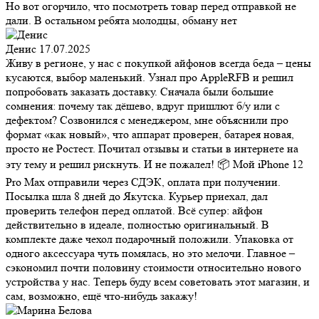
Но вот огорчило, что посмотреть товар перед отправкой не
дали. В остальном ребята молодцы, обману нет
Денис
17.07.2025
Живу в регионе, у нас с покупкой айфонов всегда беда – цены
кусаются, выбор маленький. Узнал про AppleRFB и решил
попробовать заказать доставку. Сначала были большие
сомнения: почему так дёшево, вдруг пришлют б/у или с
дефектом? Созвонился с менеджером, мне объяснили про
формат «как новый», что аппарат проверен, батарея новая,
просто не Ростест. Почитал отзывы и статьи в интернете на
эту тему и решил рискнуть. И не пожалел! 📦 Мой iPhone 12
Pro Max отправили через СДЭК, оплата при получении.
Посылка шла 8 дней до Якутска. Курьер приехал, дал
проверить телефон перед оплатой. Всё супер: айфон
действительно в идеале, полностью оригинальный. В
комплекте даже чехол подарочный положили. Упаковка от
одного аксессуара чуть помялась, но это мелочи. Главное –
сэкономил почти половину стоимости относительно нового
устройства у нас. Теперь буду всем советовать этот магазин, и
сам, возможно, ещё что-нибудь закажу!