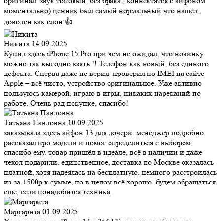
оригинал. звук топовый, без брака , коннектятся с айфоном
моментально) ценник был самый нормальный что нашёл,
доволен как слон 👍
Никита
14.09.2025
Купил здесь iPhone 15 Pro при чем не ожидал, что новинку
можно так выгодно взять !! Телефон как новый, без единого
дефекта. Сперва даже не верил, проверил по IMEI на сайте
Apple – всё чисто, устройство оригинальное. Уже активно
пользуюсь камерой, играю в игры, никаких нареканий по
работе. Очень рад покупке, спасибо!
Татьяна Павловна
10.09.2025
заказывала здесь айфон 13 для дочери. менеджер подробно
рассказал про модели и помог определиться с выбором,
спасибо ему. товар пришёл в идеале, всё в наличии и даже
чехол подарили. единственное, доставка по Москве оказалась
платной, хотя надеялась на бесплатную. немного расстроилась
из-за +500р к сумме, но в целом всё хорошо. будем обращаться
ещё, если понадобится техника.
Маргарита
01.09.2025