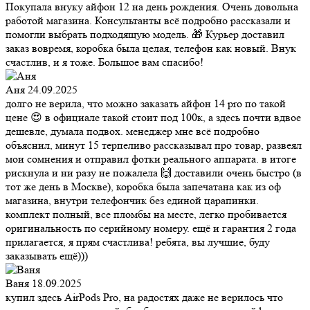
Покупала внуку айфон 12 на день рождения. Очень довольна
работой магазина. Консультанты всё подробно рассказали и
помогли выбрать подходящую модель. 🎁 Курьер доставил
заказ вовремя, коробка была целая, телефон как новый. Внук
счастлив, и я тоже. Большое вам спасибо!
Аня
24.09.2025
долго не верила, что можно заказать айфон 14 pro по такой
цене 😍 в официале такой стоит под 100к, а здесь почти вдвое
дешевле, думала подвох. менеджер мне всё подробно
объяснил, минут 15 терпеливо рассказывал про товар, развеял
мои сомнения и отправил фотки реального аппарата. в итоге
рискнула и ни разу не пожалела 🙌 доставили очень быстро (в
тот же день в Москве), коробка была запечатана как из оф
магазина, внутри телефончик без единой царапинки.
комплект полный, все пломбы на месте, легко пробивается
оригинальность по серийному номеру. ещё и гарантия 2 года
прилагается, я прям счастлива! ребята, вы лучшие, буду
заказывать ещё)))
Ваня
18.09.2025
купил здесь AirPods Pro, на радостях даже не верилось что