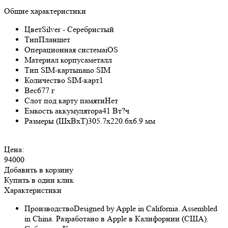
Общие характеристики
Цвет
Silver - Серебристый
Тип
Планшет
Операционная система
iOS
Материал корпуса
металл
Тип SIM-карты
nano SIM
Количество SIM-карт
1
Вес
677 г
Слот под карту памяти
Нет
Емкость аккумулятора
41 Вт?ч
Размеры (ШxВxТ)
305.7x220.6x6.9 мм
Цена:
94000
Добавить в корзину
Купить в один клик
Характеристики
Производство
Designed by Apple in California. Assembled
in China. Разработано в Apple в Калифорнии (США).