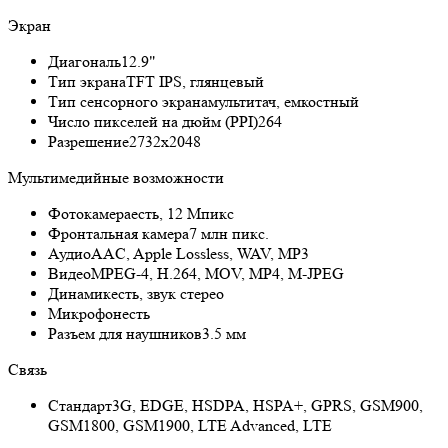
Экран
Диагональ
12.9"
Тип экрана
TFT IPS, глянцевый
Тип сенсорного экрана
мультитач, емкостный
Число пикселей на дюйм (PPI)
264
Разрешение
2732x2048
Мультимедийные возможности
Фотокамера
есть, 12 Мпикс
Фронтальная камера
7 млн пикс.
Аудио
AAC, Apple Lossless, WAV, MP3
Видео
MPEG-4, H.264, MOV, MP4, M-JPEG
Динамик
есть, звук стерео
Микрофон
есть
Разъем для наушников
3.5 мм
Связь
Стандарт
3G, EDGE, HSDPA, HSPA+, GPRS, GSM900,
GSM1800, GSM1900, LTE Advanced, LTE