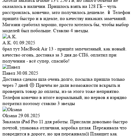
Хотела заказать iPhone 13 с 256 ГБ, но такого объёма не
оказалось в наличии. Пришлось взять на 128 ГБ – чуть
расстроилась, конечно, зато получилось дешевле. 📱 Телефон
пришёл быстро и в идеале, по качеству никаких замечаний.
Магазин сработал хорошо, просто хотелось бы, чтобы выбор
моделей был побольше. Ставлю 4 звезды.
A.K.
01.09.2025
брал тут MacBook Air 13 - пришёл запечатаный, как новый.
качество огонь, доставка за 3 дня до СПб, оплатил при
получении - всё супер, спасибо!
Павел
30.08.2025
Доставка сдеком шла очень долго, посылка пришла только
через 7 дней 😣 Причём не дали возможности вскрыть и
проверить товар до оплаты, из-за этого тоже неприятно.
Телефон конечно в итоге нормальный, но нервов я изрядно
потратил поэтому ставлю 3 звезды
Oksana
29.08.2025
Заказала iPad Pro 11 для работы. Прислали довольно быстро
почтой, упаковка отличная, коробка целая. Переживала что
повредится в дороге, но зря переживала)) Планшет как