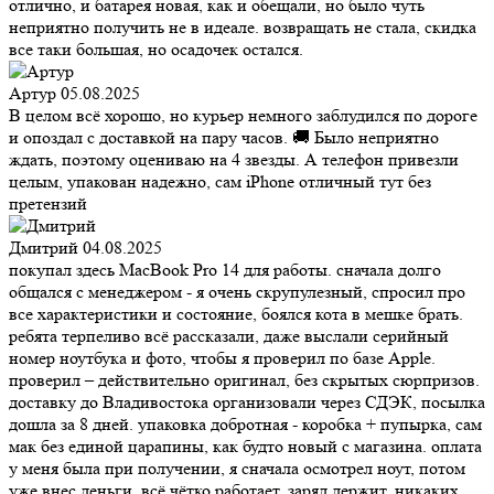
отлично, и батарея новая, как и обещали, но было чуть
неприятно получить не в идеале. возвращать не стала, скидка
все таки большая, но осадочек остался.
Артур
05.08.2025
В целом всё хорошо, но курьер немного заблудился по дороге
и опоздал с доставкой на пару часов. 🚚 Было неприятно
ждать, поэтому оцениваю на 4 звезды. А телефон привезли
целым, упакован надежно, сам iPhone отличный тут без
претензий
Дмитрий
04.08.2025
покупал здесь MacBook Pro 14 для работы. сначала долго
общался с менеджером - я очень скрупулезный, спросил про
все характеристики и состояние, боялся кота в мешке брать.
ребята терпеливо всё рассказали, даже выслали серийный
номер ноутбука и фото, чтобы я проверил по базе Apple.
проверил – действительно оригинал, без скрытых сюрпризов.
доставку до Владивостока организовали через СДЭК, посылка
дошла за 8 дней. упаковка добротная - коробка + пупырка, сам
мак без единой царапины, как будто новый с магазина. оплата
у меня была при получении, я сначала осмотрел ноут, потом
уже внес деньги. всё чётко работает, заряд держит, никаких