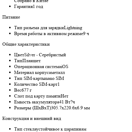
Собрано в Китае
Гарантия
1 год
Питание
Тип разъема для зарядки
Lightning
Время работы в активном режиме
9 ч
Общие характеристики
Цвет
Silver - Серебристый
Тип
Планшет
Операционная система
iOS
Материал корпуса
металл
Тип SIM-карты
nano SIM
Количество SIM-карт
1
Вес
677 г
Слот под карту памяти
Нет
Емкость аккумулятора
41 Вт?ч
Размеры (ШxВxТ)
305.7x220.6x6.9 мм
Конструкция и внешний вид
Тип стекла
устойчивое к царапинам