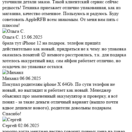
уточнили детали заказа. Такой клиентский сервис сейчас
редкость! Техника приезжает отлично упакованная, как из
магазина, качество отменное. Пользуюсь и радуюсь. Буду
советовать AppleRFB всем знакомым. От меня вам пять с
плюсом!
Ольга С.
15.06.2025
брала тут iPhone 12 на подарок. телефон пришёл
действительно как новый, придраться не к чему. но упаковка
оказалась помятой 😕 немного расстроилась, т.к. для подарка
хотелось аккуратный вид. сам айфон работает отлично, но
осадочек по упаковке остался.
Михаил
06.06.2025
Покупал родителям iphone X 64Gb. По сути телефон не
новый, но выглядит и работает как новый. Менеджер
объяснил про замененный аккумулятор и проверку, я всё
понял - за такие деньги отличный вариант (вышло почти
вдвое дешевле нового), родители довольны подарком.
Спасибо!
Сергей
02.06.2025
хорошо когда менджер честно говорит почему цена на товар