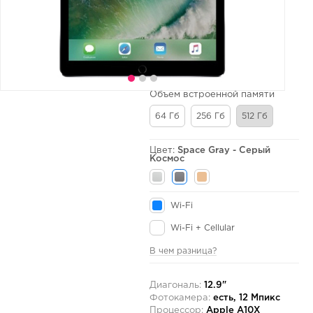
Объем встроенной памяти
64 Гб
256 Гб
512 Гб
Цвет:
Space Gray - Серый
Космос
Wi-Fi
Wi-Fi + Cellular
В чем разница?
Диагональ:
12.9"
Фотокамера:
есть, 12 Мпикс
Процессор:
Apple A10X