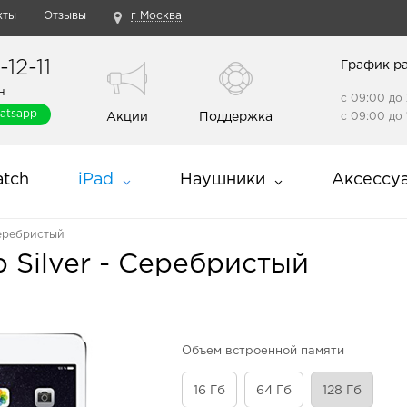
кты
Отзывы
г Москва
12-11
График р
н
с 09:00 до 
atsapp
Акции
Поддержка
с 09:00 до 
tch
iPad
Наушники
Аксессу
 Серебристый
b Silver - Серебристый
Объем встроенной памяти
16 Гб
64 Гб
128 Гб