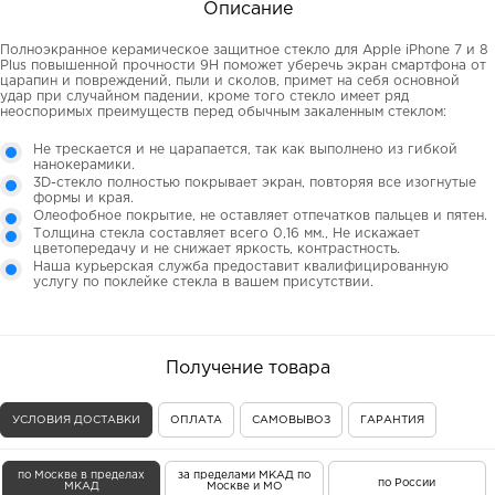
Описание
Полноэкранное керамическое защитное стекло для Apple iPhone 7 и 8
Plus повышенной прочности 9Н поможет уберечь экран смартфона от
царапин и повреждений, пыли и сколов, примет на себя основной
удар при случайном падении, кроме того стекло имеет ряд
неоспоримых преимуществ перед обычным закаленным стеклом:
Не трескается и не царапается, так как выполнено из гибкой
нанокерамики.
3D-стекло полностью покрывает экран, повторяя все изогнутые
формы и края.
Олеофобное покрытие, не оставляет отпечатков пальцев и пятен.
Толщина стекла составляет всего 0,16 мм., Не искажает
цветопередачу и не снижает яркость, контрастность.
Наша курьерская служба предоставит квалифицированную
услугу по поклейке стекла в вашем присутствии.
Получение товара
УСЛОВИЯ ДОСТАВКИ
ОПЛАТА
САМОВЫВОЗ
ГАРАНТИЯ
по Москве в пределах
за пределами МКАД по
по России
МКАД
Москве и МО