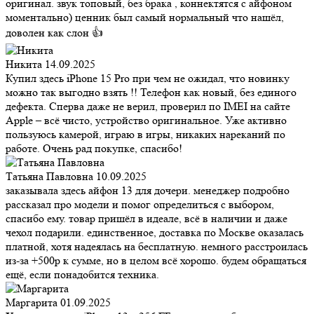
оригинал. звук топовый, без брака , коннектятся с айфоном
моментально) ценник был самый нормальный что нашёл,
доволен как слон 👍
Никита
14.09.2025
Купил здесь iPhone 15 Pro при чем не ожидал, что новинку
можно так выгодно взять !! Телефон как новый, без единого
дефекта. Сперва даже не верил, проверил по IMEI на сайте
Apple – всё чисто, устройство оригинальное. Уже активно
пользуюсь камерой, играю в игры, никаких нареканий по
работе. Очень рад покупке, спасибо!
Татьяна Павловна
10.09.2025
заказывала здесь айфон 13 для дочери. менеджер подробно
рассказал про модели и помог определиться с выбором,
спасибо ему. товар пришёл в идеале, всё в наличии и даже
чехол подарили. единственное, доставка по Москве оказалась
платной, хотя надеялась на бесплатную. немного расстроилась
из-за +500р к сумме, но в целом всё хорошо. будем обращаться
ещё, если понадобится техника.
Маргарита
01.09.2025