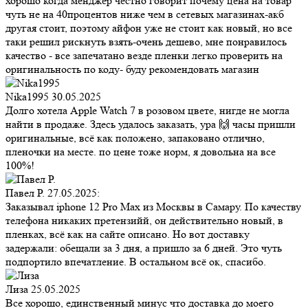
хорошо когда менджер честно говорит почему цена на товар
чуть не на 40процентов ниже чем в сетевых магазинах-акб
другая стоит, поэтому айфон уже не стоит как новый, но все
таки решил рискнуть взять-очень дешево, мне понравилось
качество - все запечатано везде пленки легко проверить на
оригинальность по коду- буду рекомендовать магазин
Nika1995
30.05.2025
Долго хотела Apple Watch 7 в розовом цвете, нигде не могла
найти в продаже. Здесь удалось заказать, ура 🙌 часы пришли
оригинальные, всё как положено, запаковано отлично,
пленочки на месте. по цене тоже норм, я довольна на все
100%!
Павел Р.
27.05.2025:
Заказывал iphone 12 Pro Max из Москвы в Самару. По качеству
телефона никаких претензийй, он действительно новый, в
пленках, всё как на сайте описано. Но вот доставку
задержали: обещали за 3 дня, а пришло за 6 дней. Это чуть
подпортило впечатление. В остальном всё ок, спасибо.
Лиза
25.05.2025
Все хорошо, единственный минус что доставка до моего