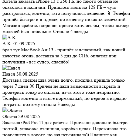
Хотела заказать iPhone 13 с 256 ГБ, но такого объёма не
оказалось в наличии. Пришлось взять на 128 ГБ – чуть
расстроилась, конечно, зато получилось дешевле. 📱 Телефон
пришёл быстро и в идеале, по качеству никаких замечаний.
Магазин сработал хорошо, просто хотелось бы, чтобы выбор
моделей был побольше. Ставлю 4 звезды.
A.K.
01.09.2025
брал тут MacBook Air 13 - пришёл запечатаный, как новый.
качество огонь, доставка за 3 дня до СПб, оплатил при
получении - всё супер, спасибо!
Павел
30.08.2025
Доставка сдеком шла очень долго, посылка пришла только
через 7 дней 😣 Причём не дали возможности вскрыть и
проверить товар до оплаты, из-за этого тоже неприятно.
Телефон конечно в итоге нормальный, но нервов я изрядно
потратил поэтому ставлю 3 звезды
Oksana
29.08.2025
Заказала iPad Pro 11 для работы. Прислали довольно быстро
почтой, упаковка отличная, коробка целая. Переживала что
повредится в дороге, но зря переживала)) Планшет как