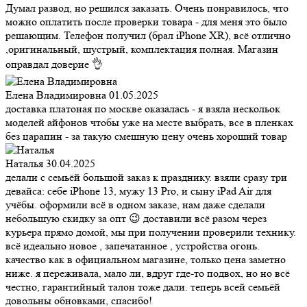
Думал развод, но решился заказать. Очень понравилось, что
можно оплатить после проверки товара - для меня это было
решающим. Телефон получил (брал iPhone XR), всё отлично
,оригинальный, шустрый, комплектация полная. Магазин
оправдал доверие 👌
Елена Владимировна
01.05.2025
доставка платоная по москве оказалась - я взяла нескольок
моделей айфонов чтобы уже на месте выбрать, все в пленках
без царапин - за такую смешную цену очень хороший товар
Наталья
30.04.2025
делали с семьёй большой заказ к празднику. взяли сразу три
девайса: себе iPhone 13, мужу 13 Pro, и сыну iPad Air для
учёбы. оформили всё в одном заказе, нам даже сделали
небольшую скидку за опт 😉 доставили всё разом через
курьера прямо домой, мы при получении проверили технику.
всё идеально новое , запечатанное , устройства огонь.
качество как в официальном магазине, только цена заметно
ниже. я переживала, мало ли, вдруг где-то подвох, но но всё
честно, гарантийный талон тоже дали. теперь всей семьёй
довольны обновками, спасибо!