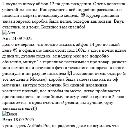
Покупала внуку айфон 12 на день рождения. Очень довольна
работой магазина. Консультанты всё подробно рассказали и
помогли выбрать подходящую модель. 🎁 Курьер доставил
заказ вовремя, коробка была целая, телефон как новый. Внук
счастлив, и я тоже. Большое вам спасибо!
Аня
24.09.2025
долго не верила, что можно заказать айфон 14 pro по такой
цене 😍 в официале такой стоит под 100к, а здесь почти вдвое
дешевле, думала подвох. менеджер мне всё подробно
объяснил, минут 15 терпеливо рассказывал про товар, развеял
мои сомнения и отправил фотки реального аппарата. в итоге
рискнула и ни разу не пожалела 🙌 доставили очень быстро (в
тот же день в Москве), коробка была запечатана как из оф
магазина, внутри телефончик без единой царапинки.
комплект полный, все пломбы на месте, легко пробивается
оригинальность по серийному номеру. ещё и гарантия 2 года
прилагается, я прям счастлива! ребята, вы лучшие, буду
заказывать ещё)))
Ваня
18.09.2025
купил здесь AirPods Pro, на радостях даже не верилось что