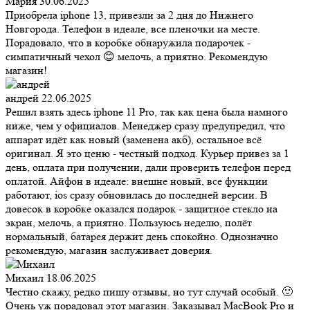
Мария
30.06.2025
Приобрела iphone 13, привезли за 2 дня до Нижнего
Новгорода. Телефон в идеале, все пленочки на месте.
Порадовало, что в коробке обнаружила подарочек -
симпатичный чехол 😊 мелочь, а приятно. Рекомендую
магазин!
андрей
22.06.2025
Решил взять здесь iphone 11 Pro, так как цена была намного
ниже, чем у официалов. Менеджер сразу предупредил, что
аппарат идёт как новый (заменена акб), остальное всё
оригинал. Я это ценю - честный подход. Курьер привез за 1
день, оплата при получении, дали проверить телефон перед
оплатой. Айфон в идеале: внешне новый, все функции
работают, ios сразу обновилась до последней версии. В
довесок в коробке оказался подарок - защитное стекло на
экран, мелочь, а приятно. Пользуюсь неделю, полёт
нормальный, батарея держит день спокойно. Однозначно
рекомендую, магазин заслуживает доверия.
Михаил
18.06.2025
Честно скажу, редко пишу отзывы, но тут случай особый. 🙂
Очень уж порадовал этот магазин. Заказывал MacBook Pro и