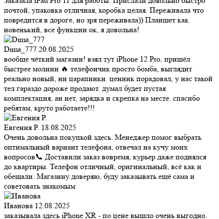
Заказала iPad Pro 11 для работы. Прислали довольно быстро
почтой, упаковка отличная, коробка целая. Переживала что
повредится в дороге, но зря переживала)) Планшет как
новенький, все функции ок, я довольна!
Dima_777
20.08.2025
вообще чёткий магазин! взял тут iPhone 12 Pro, пришёл
быстрее молнии 🔥 телефончик просто бомба, выглядит
реально новый, ни царапинки. ценник порадовал, у нас такой
тел гараздо дороже продают. думал будет пустая
комплектация, ан нет, зарядка и скрепка на месте. спасибо
ребятам, круто работаете!!!
Евгения Р.
18.08.2025
Очень довольна покупкой здесь. Менеджер помог выбрать
оптимальный вариант телефона, отвечал на кучу моих
вопросов📞 Доставили заказ вовремя, курьер даже поднялся
до квартиры. Телефон отличный, оригинальный, всё как и
обещали. Магазину доверяю, буду заказывать ещё сама и
советовать знакомым
Иванова
12.08.2025
заказывала здесь iPhone XR - по цене вышло очень выгодно.