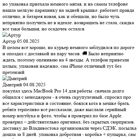
но упаковка приехала немного мятая, и на самом телефоне
нашла мелкую царапинку на задней крышке. работает правда
отлично, и батарея новая, как и обещали, но было чуть
неприятно получить не в идеале. возвращать не стала, скидка
все таки большая, но осадочек остался.
Артур
05.08.2025
В целом всё хорошо, но курьер немного заблудился по дороге
и опоздал с доставкой на пару часов. 🚚 Было неприятно
ждать, поэтому оцениваю на 4 звезды. А телефон привезли
целым, упакован надежно, сам iPhone отличный тут без
претензий
Дмитрий
04.08.2025
покупал здесь MacBook Pro 14 для работы. сначала долго
общался с менеджером - я очень скрупулезный, спросил про
все характеристики и состояние, боялся кота в мешке брать.
ребята терпеливо всё рассказали, даже выслали серийный
номер ноутбука и фото, чтобы я проверил по базе Apple.
проверил – действительно оригинал, без скрытых сюрпризов.
доставку до Владивостока организовали через СДЭК, посылка
дошла за 8 дней. упаковка добротная - коробка + пупырка, сам