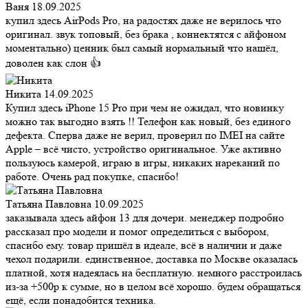
Ваня
18.09.2025
купил здесь AirPods Pro, на радостях даже не верилось что
оригинал. звук топовый, без брака , коннектятся с айфоном
моментально) ценник был самый нормальный что нашёл,
доволен как слон 👍
Никита
14.09.2025
Купил здесь iPhone 15 Pro при чем не ожидал, что новинку
можно так выгодно взять !! Телефон как новый, без единого
дефекта. Сперва даже не верил, проверил по IMEI на сайте
Apple – всё чисто, устройство оригинальное. Уже активно
пользуюсь камерой, играю в игры, никаких нареканий по
работе. Очень рад покупке, спасибо!
Татьяна Павловна
10.09.2025
заказывала здесь айфон 13 для дочери. менеджер подробно
рассказал про модели и помог определиться с выбором,
спасибо ему. товар пришёл в идеале, всё в наличии и даже
чехол подарили. единственное, доставка по Москве оказалась
платной, хотя надеялась на бесплатную. немного расстроилась
из-за +500р к сумме, но в целом всё хорошо. будем обращаться
ещё, если понадобится техника.