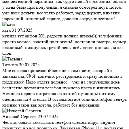
мак без единой царапины, как будто новый с магазина. оплата
у меня была при получении, я сначала осмотрел ноут, потом
уже внес деньги. всё чётко работает, заряд держит, никаких
нареканий. отличный сервис, доволен сотрудничеством!
катя
31.07.2025
купила тут айфон XS, радости полные штаны))) телефончик
просто космос, золотой цвет огонь!! доставили быстро, курьер
вежливый. пользуюсь третий день, всё летает, я довольна как
слон.
Татьяна
30.07.2025
Мне сначала привезли iPhone не в том цвете, который я
заказывала. 😕 Я, конечно, расстроилась и сразу позвонила в
поддержку. Надо отдать должное – уже на следующий день
бесплатно доставили телефон нужного цвета и извинились.
Немного нервов потратила из-за этой путаницы поэтому
оцениваю на 4 звезды. В остальном всё отлично. айфон теперь
именно такой как хотела, работает без нареканий
Николай Сергеев
23.07.2025
Честно, боялся заказывать телефон сдеком, вдруг кирпич
пришлют, но все прошло ок. Заказывал iPhone 11 с доставкой