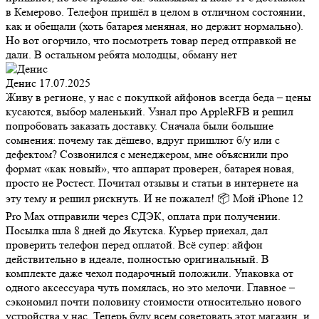
в Кемерово. Телефон пришёл в целом в отличном состоянии,
как и обещали (хоть батарея меняная, но держит нормально).
Но вот огорчило, что посмотреть товар перед отправкой не
дали. В остальном ребята молодцы, обману нет
Денис
17.07.2025
Живу в регионе, у нас с покупкой айфонов всегда беда – цены
кусаются, выбор маленький. Узнал про AppleRFB и решил
попробовать заказать доставку. Сначала были большие
сомнения: почему так дёшево, вдруг пришлют б/у или с
дефектом? Созвонился с менеджером, мне объяснили про
формат «как новый», что аппарат проверен, батарея новая,
просто не Ростест. Почитал отзывы и статьи в интернете на
эту тему и решил рискнуть. И не пожалел! 📦 Мой iPhone 12
Pro Max отправили через СДЭК, оплата при получении.
Посылка шла 8 дней до Якутска. Курьер приехал, дал
проверить телефон перед оплатой. Всё супер: айфон
действительно в идеале, полностью оригинальный. В
комплекте даже чехол подарочный положили. Упаковка от
одного аксессуара чуть помялась, но это мелочи. Главное –
сэкономил почти половину стоимости относительно нового
устройства у нас. Теперь буду всем советовать этот магазин, и