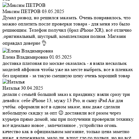
Максим ПЕТРОВ
03.05.2025
Думал развод, но решился заказать. Очень понравилось, что
можно оплатить после проверки товара - для меня это было
решающим. Телефон получил (брал iPhone XR), всё отлично
,оригинальный, шустрый, комплектация полная. Магазин
оправдал доверие 👌
Елена Владимировна
01.05.2025
доставка платоная по москве оказалась - я взяла нескольок
моделей айфонов чтобы уже на месте выбрать, все в пленках
без царапин - за такую смешную цену очень хороший товар
Наталья
30.04.2025
делали с семьёй большой заказ к празднику. взяли сразу три
девайса: себе iPhone 13, мужу 13 Pro, и сыну iPad Air для
учёбы. оформили всё в одном заказе, нам даже сделали
небольшую скидку за опт 😉 доставили всё разом через
курьера прямо домой, мы при получении проверили технику.
всё идеально новое , запечатанное , устройства огонь.
качество как в официальном магазине, только цена заметно
ниже. я переживала, мало ли, вдруг где-то подвох, но но всё