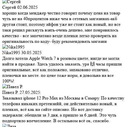
Сергей
02.06.2025
хорошо когда менджер честно говорит почему цена на товар
чуть не на 40процентов ниже чем в сетевых магазинах-акб
другая стоит, поэтому айфон уже не стоит как новый, но все
таки решил рискнуть взять-очень дешево, мне понравилось
качество - все запечатано везде пленки легко проверить на
оригинальность по коду- буду рекомендовать магазин
Nika1995
30.05.2025
Долго хотела Apple Watch 7 в розовом цвете, нигде не могла
найти в продаже. Здесь удалось заказать, ура 🙌 часы пришли
оригинальные, всё как положено, запаковано отлично,
пленочки на месте. по цене тоже норм, я довольна на все
100%!
Павел Р.
27.05.2025:
Заказывал iphone 12 Pro Max из Москвы в Самару. По качеству
телефона никаких претензийй, он действительно новый, в
пленках, всё как на сайте описано. Но вот доставку
задержали: обещали за 3 дня, а пришло за 6 дней. Это чуть
подпортило впечатление. В остальном всё ок, спасибо.