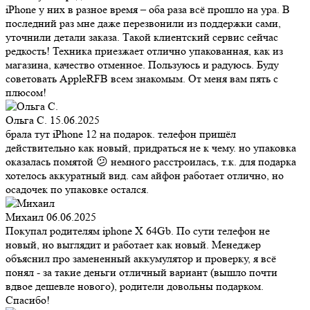
iPhone у них в разное время – оба раза всё прошло на ура. В
последний раз мне даже перезвонили из поддержки сами,
уточнили детали заказа. Такой клиентский сервис сейчас
редкость! Техника приезжает отлично упакованная, как из
магазина, качество отменное. Пользуюсь и радуюсь. Буду
советовать AppleRFB всем знакомым. От меня вам пять с
плюсом!
Ольга С.
15.06.2025
брала тут iPhone 12 на подарок. телефон пришёл
действительно как новый, придраться не к чему. но упаковка
оказалась помятой 😕 немного расстроилась, т.к. для подарка
хотелось аккуратный вид. сам айфон работает отлично, но
осадочек по упаковке остался.
Михаил
06.06.2025
Покупал родителям iphone X 64Gb. По сути телефон не
новый, но выглядит и работает как новый. Менеджер
объяснил про замененный аккумулятор и проверку, я всё
понял - за такие деньги отличный вариант (вышло почти
вдвое дешевле нового), родители довольны подарком.
Спасибо!