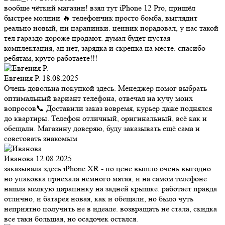
вообще чёткий магазин! взял тут iPhone 12 Pro, пришёл
быстрее молнии 🔥 телефончик просто бомба, выглядит
реально новый, ни царапинки. ценник порадовал, у нас такой
тел гараздо дороже продают. думал будет пустая
комплектация, ан нет, зарядка и скрепка на месте. спасибо
ребятам, круто работаете!!!
Евгения Р.
18.08.2025
Очень довольна покупкой здесь. Менеджер помог выбрать
оптимальный вариант телефона, отвечал на кучу моих
вопросов📞 Доставили заказ вовремя, курьер даже поднялся
до квартиры. Телефон отличный, оригинальный, всё как и
обещали. Магазину доверяю, буду заказывать ещё сама и
советовать знакомым
Иванова
12.08.2025
заказывала здесь iPhone XR - по цене вышло очень выгодно.
но упаковка приехала немного мятая, и на самом телефоне
нашла мелкую царапинку на задней крышке. работает правда
отлично, и батарея новая, как и обещали, но было чуть
неприятно получить не в идеале. возвращать не стала, скидка
все таки большая, но осадочек остался.