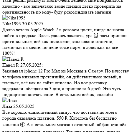
таки решил рискнуть взять-очень дешево, мне понравилось
качество - все запечатано везде пленки легко проверить на
оригинальность по коду- буду рекомендовать магазин
Nika1995
30.05.2025
Долго хотела Apple Watch 7 в розовом цвете, нигде не могла
найти в продаже. Здесь удалось заказать, ура 🙌 часы пришли
оригинальные, всё как положено, запаковано отлично,
пленочки на месте. по цене тоже норм, я довольна на все
100%!
Павел Р.
27.05.2025:
Заказывал iphone 12 Pro Max из Москвы в Самару. По качеству
телефона никаких претензийй, он действительно новый, в
пленках, всё как на сайте описано. Но вот доставку
задержали: обещали за 3 дня, а пришло за 6 дней. Это чуть
подпортило впечатление. В остальном всё ок, спасибо.
Лиза
25.05.2025
Все хорошо, единственный минус что доставка до моего
города оказалась платной, 550 ₽. Хотелось бы бесплатно
конечно 📦 А в остальном магазин отличный: айфон пришёл
вовремя, оригинал, цена норм. Так что я довольна, хотя за