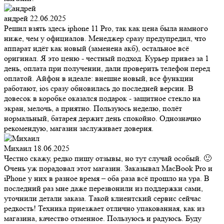
андрей
22.06.2025
Решил взять здесь iphone 11 Pro, так как цена была намного
ниже, чем у официалов. Менеджер сразу предупредил, что
аппарат идёт как новый (заменена акб), остальное всё
оригинал. Я это ценю - честный подход. Курьер привез за 1
день, оплата при получении, дали проверить телефон перед
оплатой. Айфон в идеале: внешне новый, все функции
работают, ios сразу обновилась до последней версии. В
довесок в коробке оказался подарок - защитное стекло на
экран, мелочь, а приятно. Пользуюсь неделю, полёт
нормальный, батарея держит день спокойно. Однозначно
рекомендую, магазин заслуживает доверия.
Михаил
18.06.2025
Честно скажу, редко пишу отзывы, но тут случай особый. 🙂
Очень уж порадовал этот магазин. Заказывал MacBook Pro и
iPhone у них в разное время – оба раза всё прошло на ура. В
последний раз мне даже перезвонили из поддержки сами,
уточнили детали заказа. Такой клиентский сервис сейчас
редкость! Техника приезжает отлично упакованная, как из
магазина, качество отменное. Пользуюсь и радуюсь. Буду