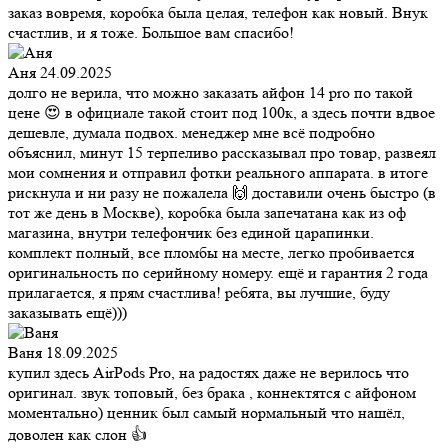
заказ вовремя, коробка была целая, телефон как новый. Внук
счастлив, и я тоже. Большое вам спасибо!
Аня
24.09.2025
долго не верила, что можно заказать айфон 14 pro по такой
цене 😍 в официале такой стоит под 100к, а здесь почти вдвое
дешевле, думала подвох. менеджер мне всё подробно
объяснил, минут 15 терпеливо рассказывал про товар, развеял
мои сомнения и отправил фотки реального аппарата. в итоге
рискнула и ни разу не пожалела 🙌 доставили очень быстро (в
тот же день в Москве), коробка была запечатана как из оф
магазина, внутри телефончик без единой царапинки.
комплект полный, все пломбы на месте, легко пробивается
оригинальность по серийному номеру. ещё и гарантия 2 года
прилагается, я прям счастлива! ребята, вы лучшие, буду
заказывать ещё)))
Ваня
18.09.2025
купил здесь AirPods Pro, на радостях даже не верилось что
оригинал. звук топовый, без брака , коннектятся с айфоном
моментально) ценник был самый нормальный что нашёл,
доволен как слон 👍