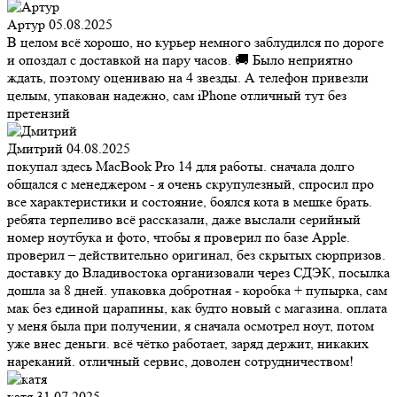
Артур
05.08.2025
В целом всё хорошо, но курьер немного заблудился по дороге
и опоздал с доставкой на пару часов. 🚚 Было неприятно
ждать, поэтому оцениваю на 4 звезды. А телефон привезли
целым, упакован надежно, сам iPhone отличный тут без
претензий
Дмитрий
04.08.2025
покупал здесь MacBook Pro 14 для работы. сначала долго
общался с менеджером - я очень скрупулезный, спросил про
все характеристики и состояние, боялся кота в мешке брать.
ребята терпеливо всё рассказали, даже выслали серийный
номер ноутбука и фото, чтобы я проверил по базе Apple.
проверил – действительно оригинал, без скрытых сюрпризов.
доставку до Владивостока организовали через СДЭК, посылка
дошла за 8 дней. упаковка добротная - коробка + пупырка, сам
мак без единой царапины, как будто новый с магазина. оплата
у меня была при получении, я сначала осмотрел ноут, потом
уже внес деньги. всё чётко работает, заряд держит, никаких
нареканий. отличный сервис, доволен сотрудничеством!
катя
31.07.2025