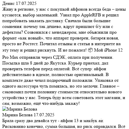
Денис
17.07.2025
Живу в регионе, у нас с покупкой айфонов всегда беда – цены
кусаются, выбор маленький. Узнал про AppleRFB и решил
попробовать заказать доставку. Сначала были большие
сомнения: почему так дёшево, вдруг пришлют б/у или с
дефектом? Созвонился с менеджером, мне объяснили про
формат «как новый», что аппарат проверен, батарея новая,
просто не Ростест. Почитал отзывы и статьи в интернете на
эту тему и решил рискнуть. И не пожалел! 📦 Мой iPhone 12
Pro Max отправили через СДЭК, оплата при получении.
Посылка шла 8 дней до Якутска. Курьер приехал, дал
проверить телефон перед оплатой. Всё супер: айфон
действительно в идеале, полностью оригинальный. В
комплекте даже чехол подарочный положили. Упаковка от
одного аксессуара чуть помялась, но это мелочи. Главное –
сэкономил почти половину стоимости относительно нового
устройства у нас. Теперь буду всем советовать этот магазин, и
сам, возможно, ещё что-нибудь закажу!
Марина Белова
17.07.2025
Брала сразу два девайса тут - айфон 13 и макбук air.
Рискованно конечно, сумма большая, но риск оправдался. Всё