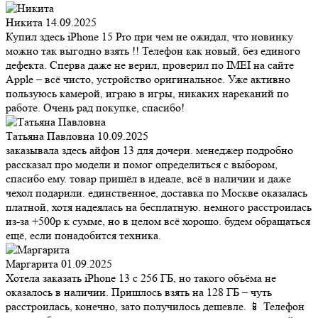
Никита
14.09.2025
Купил здесь iPhone 15 Pro при чем не ожидал, что новинку
можно так выгодно взять !! Телефон как новый, без единого
дефекта. Сперва даже не верил, проверил по IMEI на сайте
Apple – всё чисто, устройство оригинальное. Уже активно
пользуюсь камерой, играю в игры, никаких нареканий по
работе. Очень рад покупке, спасибо!
Татьяна Павловна
10.09.2025
заказывала здесь айфон 13 для дочери. менеджер подробно
рассказал про модели и помог определиться с выбором,
спасибо ему. товар пришёл в идеале, всё в наличии и даже
чехол подарили. единственное, доставка по Москве оказалась
платной, хотя надеялась на бесплатную. немного расстроилась
из-за +500р к сумме, но в целом всё хорошо. будем обращаться
ещё, если понадобится техника.
Маргарита
01.09.2025
Хотела заказать iPhone 13 с 256 ГБ, но такого объёма не
оказалось в наличии. Пришлось взять на 128 ГБ – чуть
расстроилась, конечно, зато получилось дешевле. 📱 Телефон