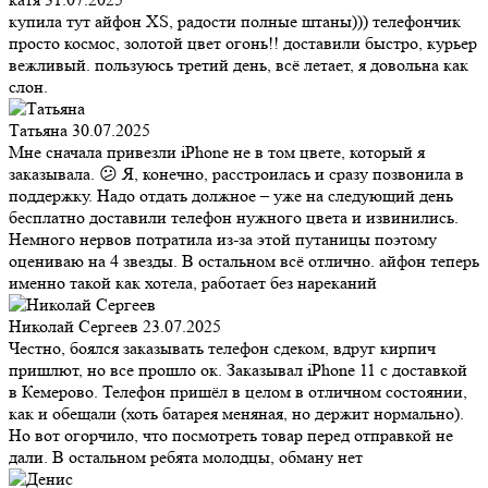
купила тут айфон XS, радости полные штаны))) телефончик
просто космос, золотой цвет огонь!! доставили быстро, курьер
вежливый. пользуюсь третий день, всё летает, я довольна как
слон.
Татьяна
30.07.2025
Мне сначала привезли iPhone не в том цвете, который я
заказывала. 😕 Я, конечно, расстроилась и сразу позвонила в
поддержку. Надо отдать должное – уже на следующий день
бесплатно доставили телефон нужного цвета и извинились.
Немного нервов потратила из-за этой путаницы поэтому
оцениваю на 4 звезды. В остальном всё отлично. айфон теперь
именно такой как хотела, работает без нареканий
Николай Сергеев
23.07.2025
Честно, боялся заказывать телефон сдеком, вдруг кирпич
пришлют, но все прошло ок. Заказывал iPhone 11 с доставкой
в Кемерово. Телефон пришёл в целом в отличном состоянии,
как и обещали (хоть батарея меняная, но держит нормально).
Но вот огорчило, что посмотреть товар перед отправкой не
дали. В остальном ребята молодцы, обману нет