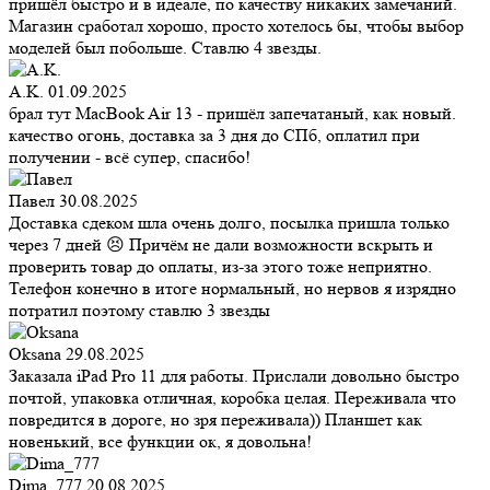
пришёл быстро и в идеале, по качеству никаких замечаний.
Магазин сработал хорошо, просто хотелось бы, чтобы выбор
моделей был побольше. Ставлю 4 звезды.
A.K.
01.09.2025
брал тут MacBook Air 13 - пришёл запечатаный, как новый.
качество огонь, доставка за 3 дня до СПб, оплатил при
получении - всё супер, спасибо!
Павел
30.08.2025
Доставка сдеком шла очень долго, посылка пришла только
через 7 дней 😣 Причём не дали возможности вскрыть и
проверить товар до оплаты, из-за этого тоже неприятно.
Телефон конечно в итоге нормальный, но нервов я изрядно
потратил поэтому ставлю 3 звезды
Oksana
29.08.2025
Заказала iPad Pro 11 для работы. Прислали довольно быстро
почтой, упаковка отличная, коробка целая. Переживала что
повредится в дороге, но зря переживала)) Планшет как
новенький, все функции ок, я довольна!
Dima_777
20.08.2025