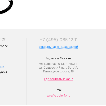
ЛОГ
+7 (495) 085-12-11
iPhone
открыть чат с поддержкой
Адреса в Москве:
ул. Барклая, 9 БЦ "Рубин"
ики
ул. Сущевский вал, 5стр1А,
Пятницкое шоссе, 18
уары
Где забрать заказ ?
Email
sale@applerfb.ru