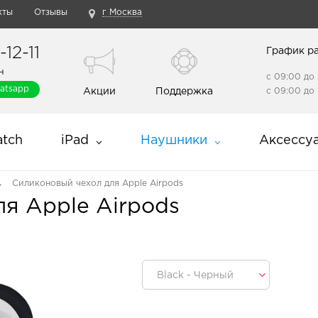
кты
Отзывы
г Москва
12-11
График р
н
с 09:00 до 
atsapp
Акции
Поддержка
с 09:00 до 
tch
iPad
Наушники
Аксессу
Силиконовый чехол для Apple Airpods
я Apple Airpods