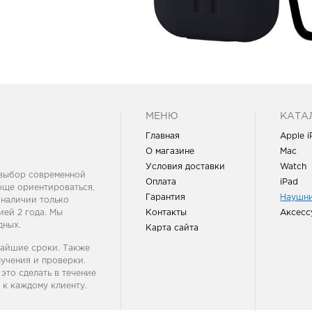
МЕНЮ
КАТА
Главная
Apple 
О магазине
Mac
Условия доставки
Watch
 выбор современной
Оплата
iPad
още ориентироваться,
Гарантия
Наушн
 наличии только
ей 2 года. Мы
Контакты
Аксесс
дных.
Карта сайта
чайшие сроки. Также
учения и проверки.
это сделать в течение
 к каждому клиенту.