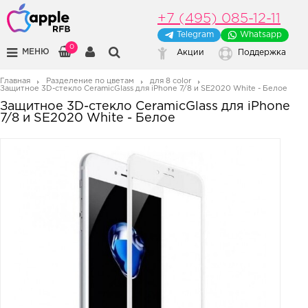
+7 (495) 085-12-11
Telegram
Whatsapp
0
МЕНЮ
Акции
Поддержка
Главная
Разделение по цветам
для 8 color
Защитное 3D-стекло CeramicGlass для iPhone 7/8 и SE2020 White - Белое
Защитное 3D-стекло CeramicGlass для iPhone
7/8 и SE2020 White - Белое