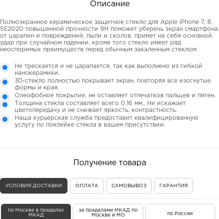
Описание
Полноэкранное керамическое защитное стекло для Apple iPhone 7, 8,
SE2020 повышенной прочности 9Н поможет уберечь экран смартфона
от царапин и повреждений, пыли и сколов, примет на себя основной
удар при случайном падении, кроме того стекло имеет ряд
неоспоримых преимуществ перед обычным закаленным стеклом:
Не трескается и не царапается, так как выполнено из гибкой
нанокерамики.
3D-стекло полностью покрывает экран, повторяя все изогнутые
формы и края.
Олеофобное покрытие, не оставляет отпечатков пальцев и пятен.
Толщина стекла составляет всего 0,16 мм., Не искажает
цветопередачу и не снижает яркость, контрастность.
Наша курьерская служба предоставит квалифицированную
услугу по поклейке стекла в вашем присутствии.
Получение товара
УСЛОВИЯ ДОСТАВКИ
ОПЛАТА
САМОВЫВОЗ
ГАРАНТИЯ
по Москве в пределах
за пределами МКАД по
по России
МКАД
Москве и МО