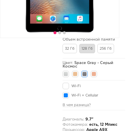
Объем встроенной памяти
32 Гб
128 Гб
256 Гб
Цвет:
Space Gray - Серый
Космос
Wi-Fi
Wi-Fi + Cellular
В чем разница?
Диагональ:
9.7"
Фотокамера:
есть, 12 Мпикс
Процессор:
Apple A9X