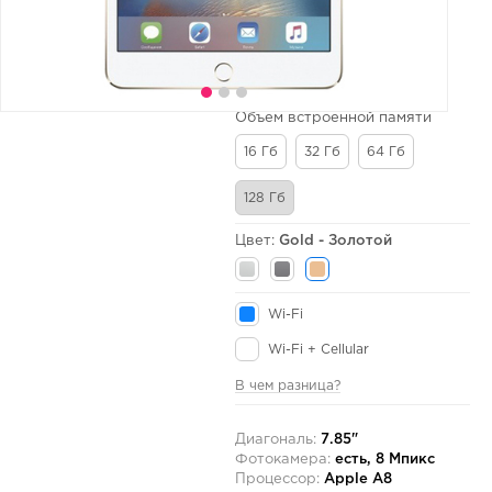
Объем встроенной памяти
16 Гб
32 Гб
64 Гб
128 Гб
Цвет:
Gold - Золотой
Wi-Fi
Wi-Fi + Cellular
В чем разница?
Диагональ:
7.85"
Фотокамера:
есть, 8 Мпикс
Процессор:
Apple A8