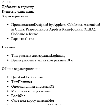
27000
Добавить в корзину
Купить в один клик
Характеристики
Производство
Designed by Apple in California. Assembled
in China. Разработано в Apple в Калифорнии (США).
Собрано в Китае
Гарантия
1 год
Питание
Тип разъема для зарядки
Lightning
Время работы в активном режиме
10 ч
Общие характеристики
Цвет
Gold - Золотой
Тип
Планшет
Операционная система
iOS
Материал корпуса
металл
Вес
469 г
Слот под карту памяти
Нет