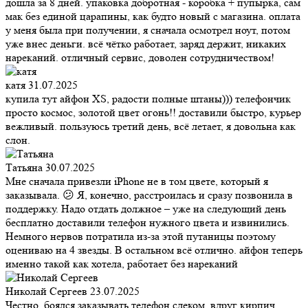
дошла за 8 дней. упаковка добротная - коробка + пупырка, сам
мак без единой царапины, как будто новый с магазина. оплата
у меня была при получении, я сначала осмотрел ноут, потом
уже внес деньги. всё чётко работает, заряд держит, никаких
нареканий. отличный сервис, доволен сотрудничеством!
катя
31.07.2025
купила тут айфон XS, радости полные штаны))) телефончик
просто космос, золотой цвет огонь!! доставили быстро, курьер
вежливый. пользуюсь третий день, всё летает, я довольна как
слон.
Татьяна
30.07.2025
Мне сначала привезли iPhone не в том цвете, который я
заказывала. 😕 Я, конечно, расстроилась и сразу позвонила в
поддержку. Надо отдать должное – уже на следующий день
бесплатно доставили телефон нужного цвета и извинились.
Немного нервов потратила из-за этой путаницы поэтому
оцениваю на 4 звезды. В остальном всё отлично. айфон теперь
именно такой как хотела, работает без нареканий
Николай Сергеев
23.07.2025
Честно, боялся заказывать телефон сдеком, вдруг кирпич