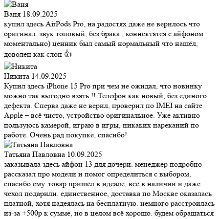
Ваня
18.09.2025
купил здесь AirPods Pro, на радостях даже не верилось что
оригинал. звук топовый, без брака , коннектятся с айфоном
моментально) ценник был самый нормальный что нашёл,
доволен как слон 👍
Никита
14.09.2025
Купил здесь iPhone 15 Pro при чем не ожидал, что новинку
можно так выгодно взять !! Телефон как новый, без единого
дефекта. Сперва даже не верил, проверил по IMEI на сайте
Apple – всё чисто, устройство оригинальное. Уже активно
пользуюсь камерой, играю в игры, никаких нареканий по
работе. Очень рад покупке, спасибо!
Татьяна Павловна
10.09.2025
заказывала здесь айфон 13 для дочери. менеджер подробно
рассказал про модели и помог определиться с выбором,
спасибо ему. товар пришёл в идеале, всё в наличии и даже
чехол подарили. единственное, доставка по Москве оказалась
платной, хотя надеялась на бесплатную. немного расстроилась
из-за +500р к сумме, но в целом всё хорошо. будем обращаться