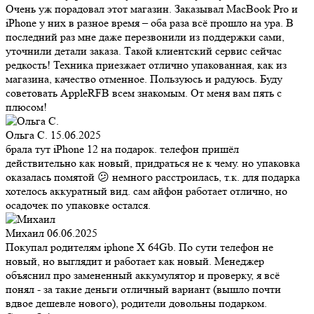
Очень уж порадовал этот магазин. Заказывал MacBook Pro и
iPhone у них в разное время – оба раза всё прошло на ура. В
последний раз мне даже перезвонили из поддержки сами,
уточнили детали заказа. Такой клиентский сервис сейчас
редкость! Техника приезжает отлично упакованная, как из
магазина, качество отменное. Пользуюсь и радуюсь. Буду
советовать AppleRFB всем знакомым. От меня вам пять с
плюсом!
Ольга С.
15.06.2025
брала тут iPhone 12 на подарок. телефон пришёл
действительно как новый, придраться не к чему. но упаковка
оказалась помятой 😕 немного расстроилась, т.к. для подарка
хотелось аккуратный вид. сам айфон работает отлично, но
осадочек по упаковке остался.
Михаил
06.06.2025
Покупал родителям iphone X 64Gb. По сути телефон не
новый, но выглядит и работает как новый. Менеджер
объяснил про замененный аккумулятор и проверку, я всё
понял - за такие деньги отличный вариант (вышло почти
вдвое дешевле нового), родители довольны подарком.