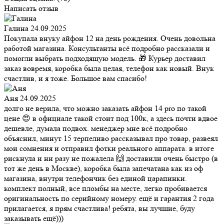
Написать отзыв
Галина
24.09.2025
Покупала внуку айфон 12 на день рождения. Очень довольна
работой магазина. Консультанты всё подробно рассказали и
помогли выбрать подходящую модель. 🎁 Курьер доставил
заказ вовремя, коробка была целая, телефон как новый. Внук
счастлив, и я тоже. Большое вам спасибо!
Аня
24.09.2025
долго не верила, что можно заказать айфон 14 pro по такой
цене 😍 в официале такой стоит под 100к, а здесь почти вдвое
дешевле, думала подвох. менеджер мне всё подробно
объяснил, минут 15 терпеливо рассказывал про товар, развеял
мои сомнения и отправил фотки реального аппарата. в итоге
рискнула и ни разу не пожалела 🙌 доставили очень быстро (в
тот же день в Москве), коробка была запечатана как из оф
магазина, внутри телефончик без единой царапинки.
комплект полный, все пломбы на месте, легко пробивается
оригинальность по серийному номеру. ещё и гарантия 2 года
прилагается, я прям счастлива! ребята, вы лучшие, буду
заказывать ещё)))