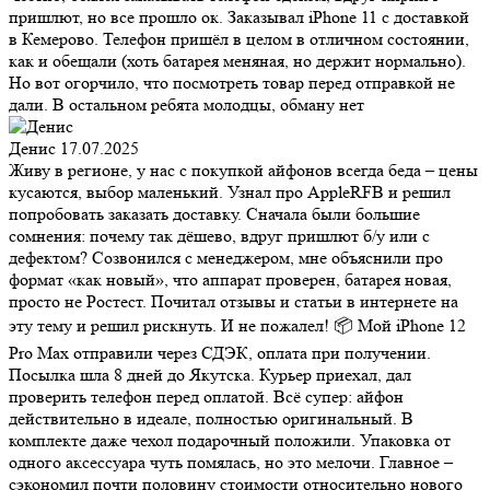
пришлют, но все прошло ок. Заказывал iPhone 11 с доставкой
в Кемерово. Телефон пришёл в целом в отличном состоянии,
как и обещали (хоть батарея меняная, но держит нормально).
Но вот огорчило, что посмотреть товар перед отправкой не
дали. В остальном ребята молодцы, обману нет
Денис
17.07.2025
Живу в регионе, у нас с покупкой айфонов всегда беда – цены
кусаются, выбор маленький. Узнал про AppleRFB и решил
попробовать заказать доставку. Сначала были большие
сомнения: почему так дёшево, вдруг пришлют б/у или с
дефектом? Созвонился с менеджером, мне объяснили про
формат «как новый», что аппарат проверен, батарея новая,
просто не Ростест. Почитал отзывы и статьи в интернете на
эту тему и решил рискнуть. И не пожалел! 📦 Мой iPhone 12
Pro Max отправили через СДЭК, оплата при получении.
Посылка шла 8 дней до Якутска. Курьер приехал, дал
проверить телефон перед оплатой. Всё супер: айфон
действительно в идеале, полностью оригинальный. В
комплекте даже чехол подарочный положили. Упаковка от
одного аксессуара чуть помялась, но это мелочи. Главное –
сэкономил почти половину стоимости относительно нового