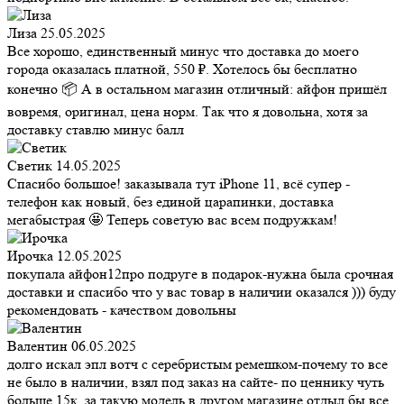
Лиза
25.05.2025
Все хорошо, единственный минус что доставка до моего
города оказалась платной, 550 ₽. Хотелось бы бесплатно
конечно 📦 А в остальном магазин отличный: айфон пришёл
вовремя, оригинал, цена норм. Так что я довольна, хотя за
доставку ставлю минус балл
Светик
14.05.2025
Спасибо большое! заказывала тут iPhone 11, всё супер -
телефон как новый, без единой царапинки, доставка
мегабыстрая 🤩 Теперь советую вас всем подружкам!
Ирочка
12.05.2025
покупала айфон12про подруге в подарок-нужна была срочная
доставки и спасибо что у вас товар в наличии оказался ))) буду
рекомендовать - качеством довольны
Валентин
06.05.2025
долго искал эпл вотч с серебристым ремешком-почему то все
не было в наличии, взял под заказ на сайте- по ценнику чуть
больше 15к, за такую модель в другом магазине отдыл бы все