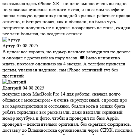
заказывала здесь iPhone XR - по цене вышло очень выгодно.
но упаковка приехала немного мятая, и на самом телефоне
нашла мелкую царапинку на задней крышке. работает правда
отлично, и батарея новая, как и обещали, но было чуть
неприятно получить не в идеале. возвращать не стала, скидка
все таки большая, но осадочек остался.
Артур
05.08.2025
В целом всё хорошо, но курьер немного заблудился по дороге
и опоздал с доставкой на пару часов. 🚚 Было неприятно
ждать, поэтому оцениваю на 4 звезды. А телефон привезли
целым, упакован надежно, сам iPhone отличный тут без
претензий
Дмитрий
04.08.2025
покупал здесь MacBook Pro 14 для работы. сначала долго
общался с менеджером - я очень скрупулезный, спросил про
все характеристики и состояние, боялся кота в мешке брать.
ребята терпеливо всё рассказали, даже выслали серийный
номер ноутбука и фото, чтобы я проверил по базе Apple.
проверил – действительно оригинал, без скрытых сюрпризов.
доставку до Владивостока организовали через СДЭК, посылка