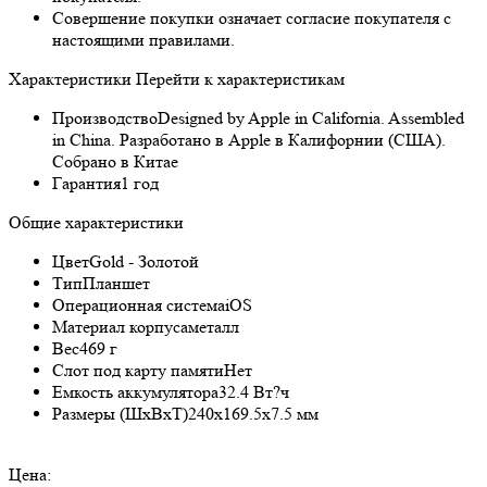
Совершение покупки означает согласие покупателя с
настоящими правилами.
Характеристики
Перейти к характеристикам
Производство
Designed by Apple in California. Assembled
in China. Разработано в Apple в Калифорнии (США).
Собрано в Китае
Гарантия
1 год
Общие характеристики
Цвет
Gold - Золотой
Тип
Планшет
Операционная система
iOS
Материал корпуса
металл
Вес
469 г
Слот под карту памяти
Нет
Емкость аккумулятора
32.4 Вт?ч
Размеры (ШxВxТ)
240x169.5x7.5 мм
Цена: