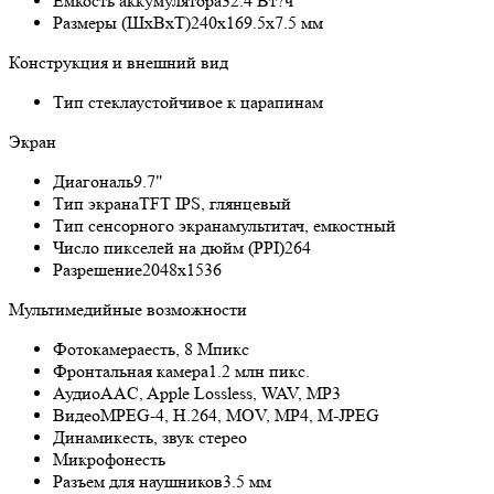
Емкость аккумулятора
32.4 Вт?ч
Размеры (ШxВxТ)
240x169.5x7.5 мм
Конструкция и внешний вид
Тип стекла
устойчивое к царапинам
Экран
Диагональ
9.7"
Тип экрана
TFT IPS, глянцевый
Тип сенсорного экрана
мультитач, емкостный
Число пикселей на дюйм (PPI)
264
Разрешение
2048x1536
Мультимедийные возможности
Фотокамера
есть, 8 Мпикс
Фронтальная камера
1.2 млн пикс.
Аудио
AAC, Apple Lossless, WAV, MP3
Видео
MPEG-4, H.264, MOV, MP4, M-JPEG
Динамик
есть, звук стерео
Микрофон
есть
Разъем для наушников
3.5 мм