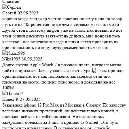
Спасибо!
Сергей
02.06.2025
хорошо когда менджер честно говорит почему цена на товар
чуть не на 40процентов ниже чем в сетевых магазинах-акб
другая стоит, поэтому айфон уже не стоит как новый, но все
таки решил рискнуть взять-очень дешево, мне понравилось
качество - все запечатано везде пленки легко проверить на
оригинальность по коду- буду рекомендовать магазин
Nika1995
30.05.2025
Долго хотела Apple Watch 7 в розовом цвете, нигде не могла
найти в продаже. Здесь удалось заказать, ура 🙌 часы пришли
оригинальные, всё как положено, запаковано отлично,
пленочки на месте. по цене тоже норм, я довольна на все
100%!
Павел Р.
27.05.2025:
Заказывал iphone 12 Pro Max из Москвы в Самару. По качеству
телефона никаких претензийй, он действительно новый, в
пленках, всё как на сайте описано. Но вот доставку
задержали: обещали за 3 дня, а пришло за 6 дней. Это чуть
подпортило впечатление. В остальном всё ок, спасибо.