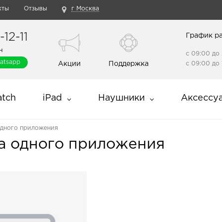
кты
Отзывы
г Москва
12-11
График р
н
с 09:00 до 
atsapp
Акции
Поддержка
с 09:00 до 
tch
iPad
Наушники
Аксессу
одного приложения
ка одного приложения