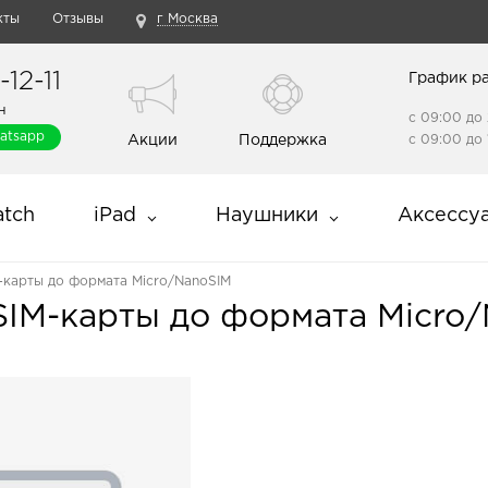
кты
Отзывы
г Москва
12-11
График р
н
с 09:00 до 
atsapp
Акции
Поддержка
с 09:00 до 
tch
iPad
Наушники
Аксессу
-карты до формата Micro/NanoSIM
SIM-карты до формата Micro