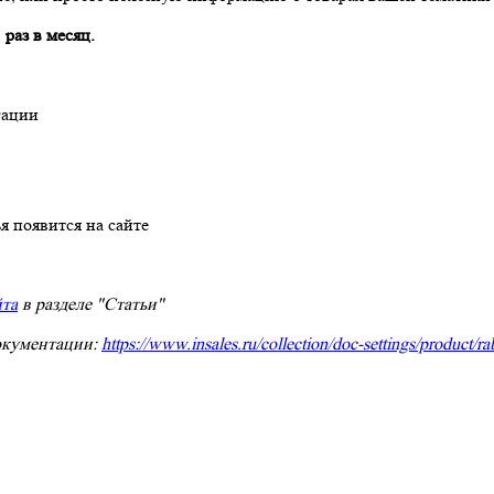
 раз в месяц.
гации
я появится на сайте
йта
в разделе "Статьи"
документации:
https://www.insales.ru/collection/doc-settings/product/r