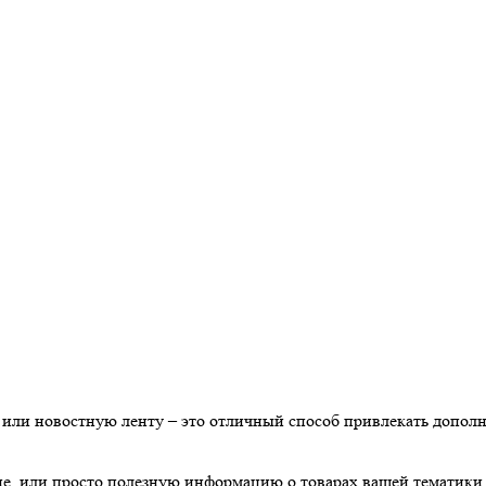
а или новостную ленту – это отличный способ привлекать дополн
е, или просто полезную информацию о товарах вашей тематики 